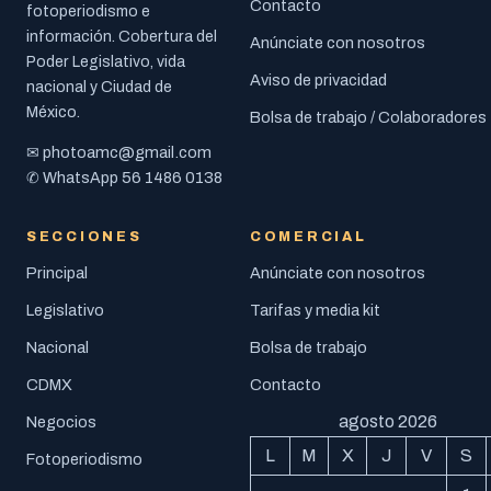
Contacto
fotoperiodismo e
información. Cobertura del
Anúnciate con nosotros
Poder Legislativo, vida
Aviso de privacidad
nacional y Ciudad de
México.
Bolsa de trabajo / Colaboradores
photoamc@gmail.com
✉
56 1486 0138
✆ WhatsApp
SECCIONES
COMERCIAL
Principal
Anúnciate con nosotros
Legislativo
Tarifas y media kit
Nacional
Bolsa de trabajo
CDMX
Contacto
agosto 2026
Negocios
L
M
X
J
V
S
Fotoperiodismo