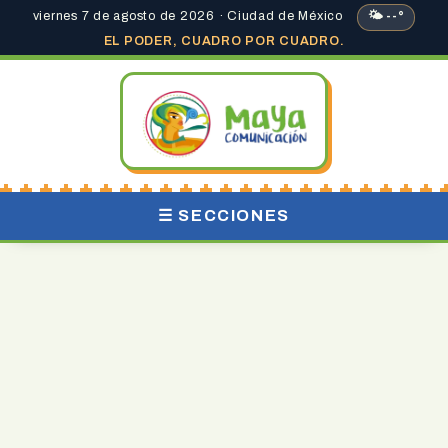
viernes 7 de agosto de 2026 · Ciudad de México
🌤 --°
EL PODER, CUADRO POR CUADRO.
☰ SECCIONES