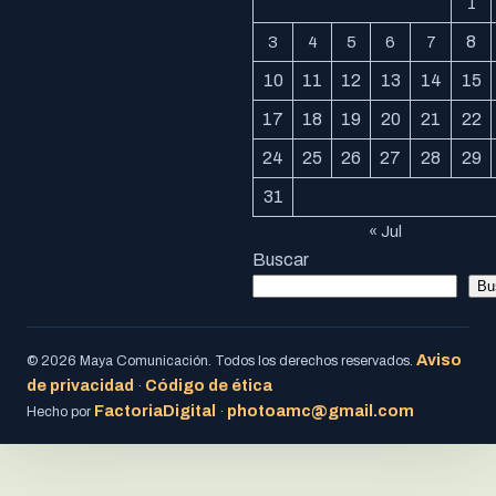
1
8
3
4
5
6
7
10
11
12
13
14
15
17
18
19
20
21
22
24
25
26
27
28
29
31
« Jul
Buscar
Bu
Aviso
© 2026 Maya Comunicación. Todos los derechos reservados.
de privacidad
Código de ética
·
FactoriaDigital
photoamc@gmail.com
Hecho por
·