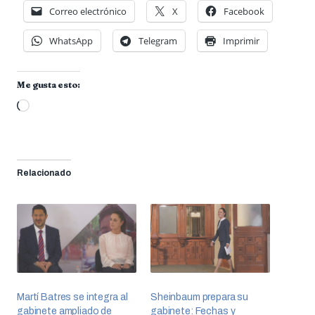
Correo electrónico
X
Facebook
WhatsApp
Telegram
Imprimir
Me gusta esto:
Cargando...
Relacionado
Martí Batres se integra al
Sheinbaum prepara su
gabinete ampliado de
gabinete: Fechas y