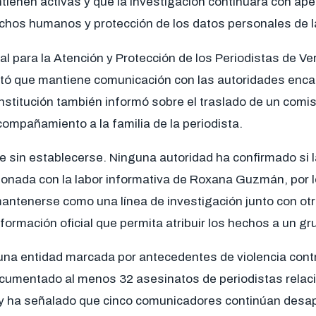
tienen activas y que la investigación continuará con apeg
echos humanos y protección de los datos personales de la
al para la Atención y Protección de los Periodistas de V
rtó que mantiene comunicación con las autoridades enca
institución también informó sobre el traslado de un comis
compañamiento a la familia de la periodista.
 sin establecerse. Ninguna autoridad ha confirmado si la
cionada con la labor informativa de Roxana Guzmán, por 
antenerse como una línea de investigación junto con otr
ormación oficial que permita atribuir los hechos a un gr
 una entidad marcada por antecedentes de violencia contr
umentado al menos 32 asesinatos de periodistas relac
 y ha señalado que cinco comunicadores continúan desap