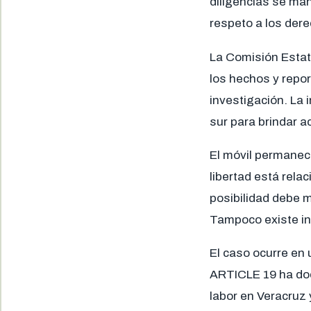
diligencias se man
respeto a los der
La Comisión Estat
los hechos y repo
investigación. La 
sur para brindar a
El móvil permanece
libertad está rela
posibilidad debe m
Tampoco existe inf
El caso ocurre en
ARTICLE 19 ha doc
labor en Veracruz