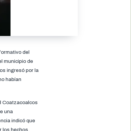
formativo del
el municipio de
s ingresó por la
 no habían
al Coatzacoalcos
de una
ncia indicó que
er los hechos,