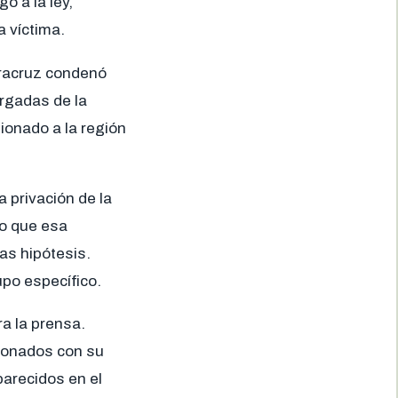
o a la ley,
 víctima.
eracruz condenó
rgadas de la
ionado a la región
 privación de la
lo que esa
as hipótesis.
upo específico.
a la prensa.
ionados con su
arecidos en el