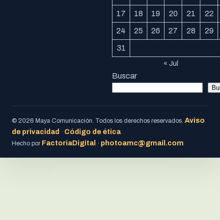
17
18
19
20
21
22
24
25
26
27
28
29
31
« Jul
Buscar
Bu
Aviso
© 2026 Maya Comunicación. Todos los derechos reservados.
de privacidad
Código de ética
·
FactoriaDigital
photoamc@gmail.com
Hecho por
·