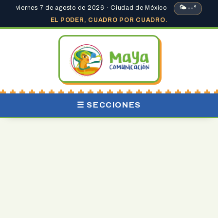
viernes 7 de agosto de 2026 · Ciudad de México
🌤 --°
EL PODER, CUADRO POR CUADRO.
☰ SECCIONES