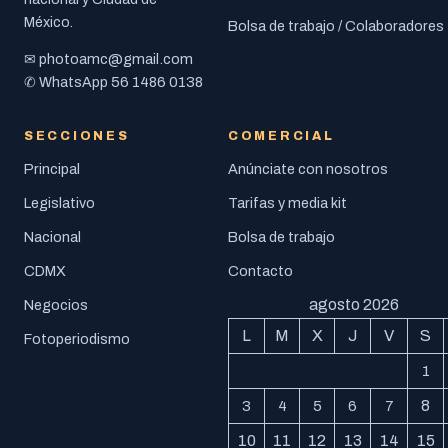
México.
Bolsa de trabajo / Colaboradores
photoamc@gmail.com
✉
56 1486 0138
✆ WhatsApp
SECCIONES
COMERCIAL
Principal
Anúnciate con nosotros
Legislativo
Tarifas y media kit
Nacional
Bolsa de trabajo
CDMX
Contacto
agosto 2026
Negocios
L
M
X
J
V
S
Fotoperiodismo
1
8
3
4
5
6
7
10
11
12
13
14
15