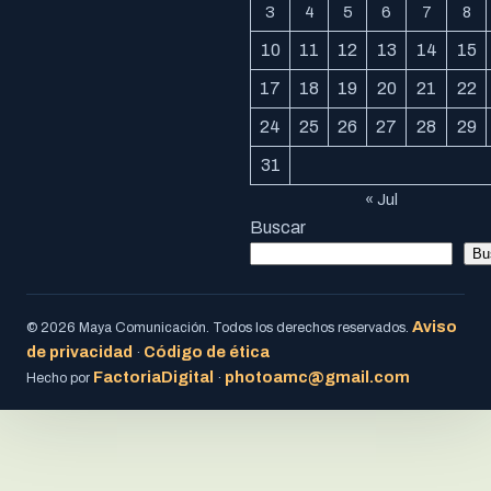
3
4
5
6
7
8
10
11
12
13
14
15
17
18
19
20
21
22
24
25
26
27
28
29
31
« Jul
Buscar
Bu
Aviso
© 2026 Maya Comunicación. Todos los derechos reservados.
de privacidad
Código de ética
·
FactoriaDigital
photoamc@gmail.com
Hecho por
·