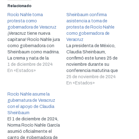
Relacionado
Rocío Nahle toma
Sheinbaum confirma
protesta como
asistencia a toma de
gobernadora de Veracruz
protesta de Rocío Nahle
¡Veracruz tiene nueva
como gobernadora de
capitana! Rocío Nahle jura
Veracruz
como gobernadora con
La presidenta de México,
Sheinbaum como madrina.
Claudia Sheinbaum,
La crema y nata de la
confirmó este lunes 25 de
política mexicana dice
1 de diciembre de 2024
noviembre durante su
presente.
En «Estados»
conferencia matutina que
asistirá a la toma de
25 de noviembre de 2024
protesta de Rocío Nahle
En «Estados»
como la próxima
Rocío Nahle asume la
gobernadora de Veracruz,
gubernatura de Veracruz
programada para el 1 de
con el apoyo de Claudia
diciembre. La mandataria
Sheinbaum
resaltó la capacidad de la
El 1 de diciembre de 2024,
nueva gobernadora electa
Norma Rocío Nahle García
y su…
asumió oficialmente el
cargo de gobernadora de