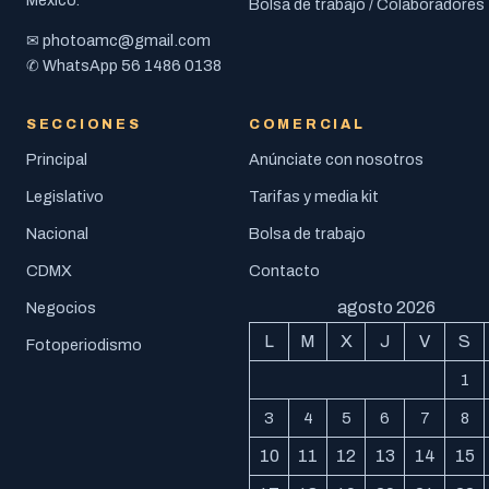
México.
Bolsa de trabajo / Colaboradores
photoamc@gmail.com
✉
56 1486 0138
✆ WhatsApp
SECCIONES
COMERCIAL
Principal
Anúnciate con nosotros
Legislativo
Tarifas y media kit
Nacional
Bolsa de trabajo
CDMX
Contacto
agosto 2026
Negocios
L
M
X
J
V
S
Fotoperiodismo
1
3
4
5
6
7
8
10
11
12
13
14
15