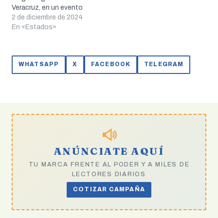
Veracruz, en un evento
que fue acompañado por
2 de diciembre de 2024
la presencia de la
En «Estados»
presidenta de la
República, Claudia
Sheinbaum Pardo. La
WHATSAPP
X
FACEBOOK
TELEGRAM
toma de protesta, que
tuvo lugar ante el Pleno
de la 67 Legislatura…
ANÚNCIATE AQUÍ
TU MARCA FRENTE AL PODER Y A MILES DE
LECTORES DIARIOS
COTIZAR CAMPAÑA