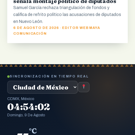
señala montaje político de diputados
Samuel García rechaza triangulación de fondos y
califica de refrito político las acusaciones de diputados
en Nuevo León.
6 DE AGOSTO DE 2026 · EDITOR WEB MAYA
COMUNICACIÓN
SINCRONIZACIÓN EN TIEMPO REAL
CDMX, México
04:54:03
Domingo, 9 De Agosto
--
°C