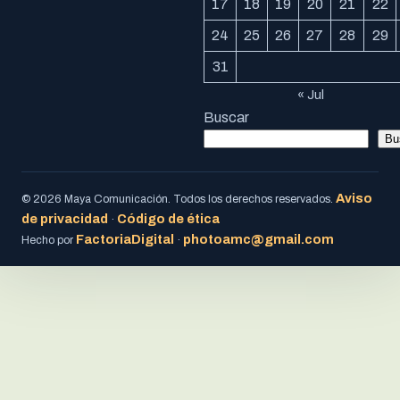
17
18
19
20
21
22
24
25
26
27
28
29
31
« Jul
Buscar
Bu
Aviso
© 2026 Maya Comunicación. Todos los derechos reservados.
de privacidad
Código de ética
·
FactoriaDigital
photoamc@gmail.com
Hecho por
·