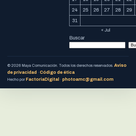
24
25
26
27
28
29
31
« Jul
Buscar
Bu
Aviso
© 2026 Maya Comunicación. Todos los derechos reservados.
de privacidad
Código de ética
·
FactoriaDigital
photoamc@gmail.com
Hecho por
·