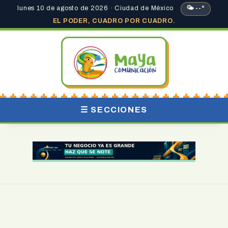
lunes 10 de agosto de 2026 · Ciudad de México
🌤 --°
EL PODER, CUADRO POR CUADRO.
☰ SECCIONES