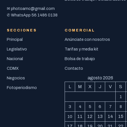
photoamc@gmail.com
✉
56 1486 0138
✆ WhatsApp
SECCIONES
COMERCIAL
Principal
Anúnciate con nosotros
Legislativo
Tarifas y media kit
Nacional
Bolsa de trabajo
CDMX
Contacto
agosto 2026
Negocios
L
M
X
J
V
S
Fotoperiodismo
1
3
4
5
6
7
8
11
12
13
14
15
10
17
18
19
20
21
22