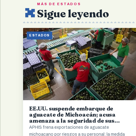
MÁS DE ESTADOS
Sigue leyendo
ESTADOS
EE.UU. suspende embarque de
aguacate de Michoacán; acusa
amenaza a la seguridad de sus
inspectores
APHIS frena exportaciones de aguacate
michoacano por riesgos a su personal; la medida