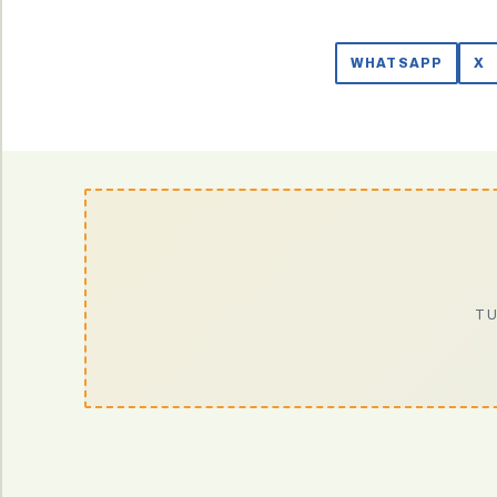
WHATSAPP
X
TU