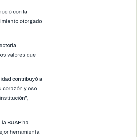
oció con la
cimiento otorgado
ectoria
os valores que
sidad contribuyó a
su corazón y ese
nstitución”,
e la BUAP ha
mejor herramienta