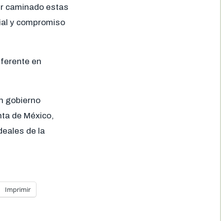
ber caminado estas
cial y compromiso
ferente en
un gobierno
nta de México,
deales de la
Imprimir