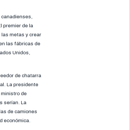
s canadienses,
l premier de la
 las metas y crear
en las fábricas de
tados Unidos,
veedor de chatarra
al. La presidente
 ministro de
s serían. La
ilas de camiones
dad económica.