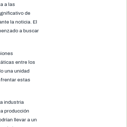
a a las
nificativo de
te la noticia. El
omenzado a buscar
ciones
áticas entre los
do una unidad
frentar estas
a industria
la producción
rían llevar a un