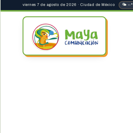
viernes 7 de agosto de 2026 · Ciudad de México
🌤 --°