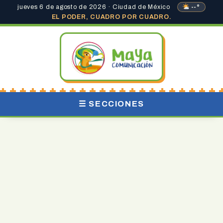
jueves 6 de agosto de 2026 · Ciudad de México
--°
EL PODER, CUADRO POR CUADRO.
☰ SECCIONES