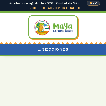
miércoles 5 de agosto de 2026 · Ciudad de México
--°
EL PODER, CUADRO POR CUADRO.
☰ SECCIONES