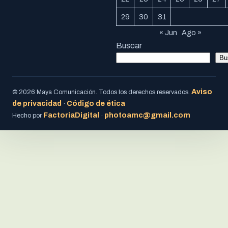
29
30
31
« Jun
Ago »
Buscar
Bu
Aviso
© 2026 Maya Comunicación. Todos los derechos reservados.
de privacidad
Código de ética
·
FactoriaDigital
photoamc@gmail.com
Hecho por
·