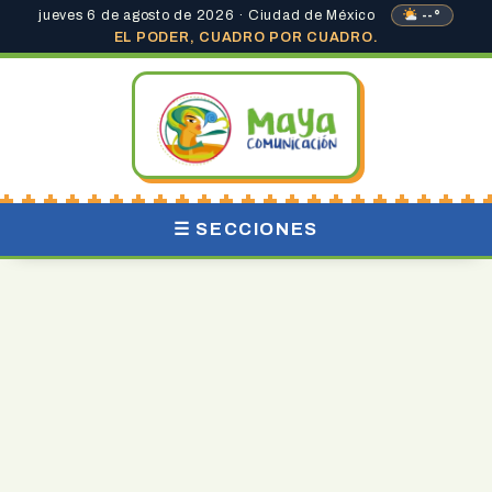
jueves 6 de agosto de 2026 · Ciudad de México
--°
EL PODER, CUADRO POR CUADRO.
☰ SECCIONES