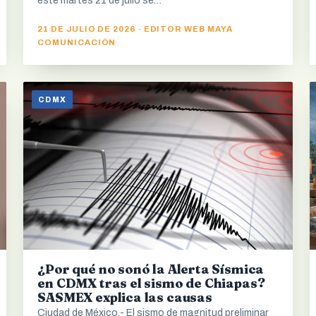
este martes 21 de julio se…
21 DE JULIO DE 2026 · EDITOR WEB MAYA
COMUNICACIÓN
CDMX
¿Por qué no sonó la Alerta Sísmica
en CDMX tras el sismo de Chiapas?
SASMEX explica las causas
Ciudad de México.- El sismo de magnitud preliminar