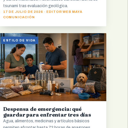
tsunami tras evaluación geológica.
17 DE JULIO DE 2026 · EDITOR WEB MAYA
COMUNICACIÓN
ESTILO DE VIDA
Despensa de emergencia: qué
guardar para enfrentar tres días
Agua, alimentos, medicinas y artículos básicos
permiten afrontar hasta 72 horas de apagones,