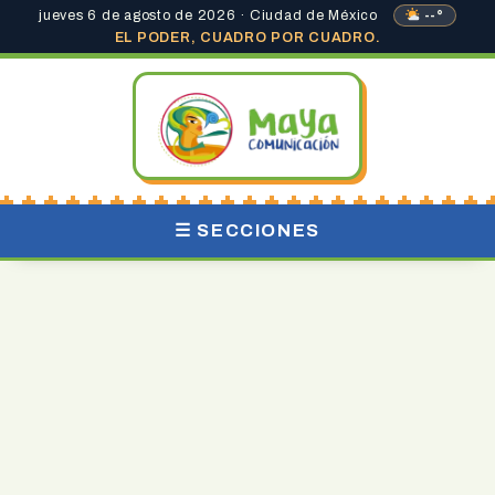
jueves 6 de agosto de 2026 · Ciudad de México
--°
EL PODER, CUADRO POR CUADRO.
☰ SECCIONES