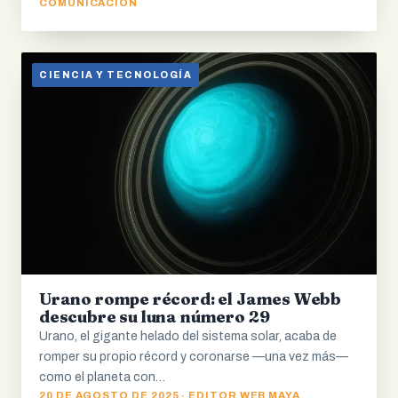
COMUNICACIÓN
CIENCIA Y TECNOLOGÍA
Urano rompe récord: el James Webb
descubre su luna número 29
Urano, el gigante helado del sistema solar, acaba de
romper su propio récord y coronarse —una vez más—
como el planeta con…
20 DE AGOSTO DE 2025 · EDITOR WEB MAYA