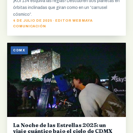
¡KOI 134 esquiva las reglas! Descubren dos planetas en
órbitas inclinadas que giran como en un “carrusel
cósmico”.
4 DE JULIO DE 2025 · EDITOR WEB MAYA
COMUNICACIÓN
CDMX
La Noche de las Estrellas 2025: un
viaje cuántico bajo el cielo de CDMX