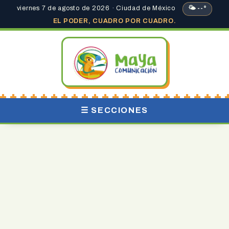
viernes 7 de agosto de 2026 · Ciudad de México
🌤 --°
EL PODER, CUADRO POR CUADRO.
☰ SECCIONES