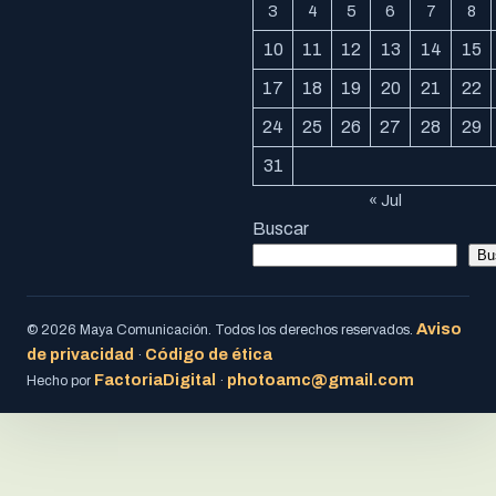
3
4
5
6
7
8
10
11
12
13
14
15
17
18
19
20
21
22
24
25
26
27
28
29
31
« Jul
Buscar
Bu
Aviso
© 2026 Maya Comunicación. Todos los derechos reservados.
de privacidad
Código de ética
·
FactoriaDigital
photoamc@gmail.com
Hecho por
·