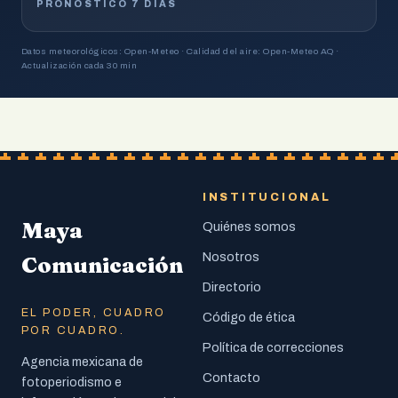
PRONÓSTICO 7 DÍAS
Datos meteorológicos: Open-Meteo · Calidad del aire: Open-Meteo AQ ·
Actualización cada 30 min
INSTITUCIONAL
Maya
Quiénes somos
Nosotros
Comunicación
Directorio
EL PODER, CUADRO
Código de ética
POR CUADRO.
Política de correcciones
Agencia mexicana de
Contacto
fotoperiodismo e