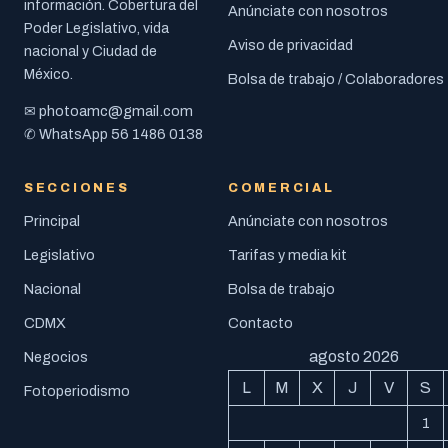
información. Cobertura del
Anúnciate con nosotros
Poder Legislativo, vida
Aviso de privacidad
nacional y Ciudad de
México.
Bolsa de trabajo / Colaboradores
photoamc@gmail.com
✉
56 1486 0138
✆ WhatsApp
SECCIONES
COMERCIAL
Principal
Anúnciate con nosotros
Legislativo
Tarifas y media kit
Nacional
Bolsa de trabajo
CDMX
Contacto
agosto 2026
Negocios
L
M
X
J
V
S
Fotoperiodismo
1