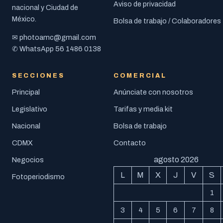
Aviso de privacidad
nacional y Ciudad de
México.
Bolsa de trabajo / Colaboradores
photoamc@gmail.com
✉
56 1486 0138
✆ WhatsApp
SECCIONES
COMERCIAL
Principal
Anúnciate con nosotros
Legislativo
Tarifas y media kit
Nacional
Bolsa de trabajo
CDMX
Contacto
agosto 2026
Negocios
L
M
X
J
V
S
Fotoperiodismo
1
3
4
5
6
7
8