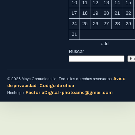
10
11
12
13
14
15
17
18
19
20
21
22
24
25
26
27
28
29
31
« Jul
Buscar
Bu
Aviso
© 2026 Maya Comunicación. Todos los derechos reservados.
de privacidad
Código de ética
·
FactoriaDigital
photoamc@gmail.com
Hecho por
·