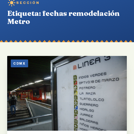
SECCIÓN
Etiqueta:
fechas remodelación
Metro
CDMX