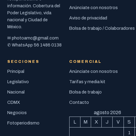
información. Cobertura del
Anúnciate con nosotros
Poder Legislativo, vida
Aviso de privacidad
nacional y Ciudad de
México.
Bolsa de trabajo / Colaboradores
photoamc@gmail.com
✉
56 1486 0138
✆ WhatsApp
SECCIONES
COMERCIAL
Principal
Anúnciate con nosotros
Legislativo
Tarifas y media kit
Nacional
Bolsa de trabajo
CDMX
Contacto
agosto 2026
Negocios
L
M
X
J
V
S
Fotoperiodismo
1