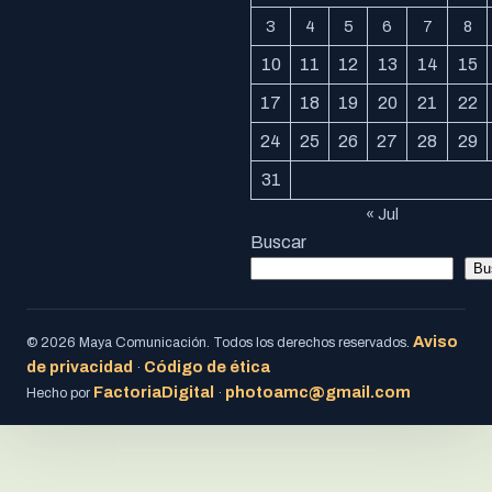
3
4
5
6
7
8
10
11
12
13
14
15
17
18
19
20
21
22
24
25
26
27
28
29
31
« Jul
Buscar
Bu
Aviso
© 2026 Maya Comunicación. Todos los derechos reservados.
de privacidad
Código de ética
·
FactoriaDigital
photoamc@gmail.com
Hecho por
·