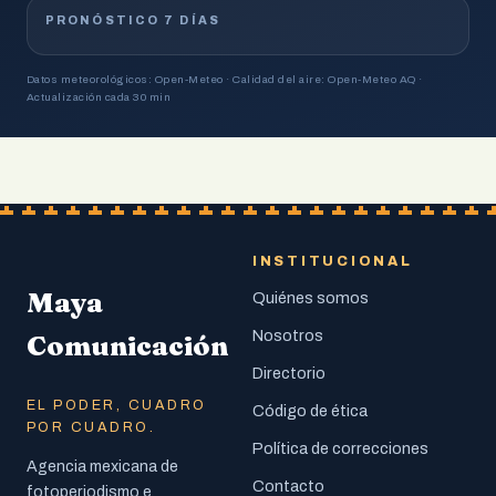
PRONÓSTICO 7 DÍAS
Datos meteorológicos: Open-Meteo · Calidad del aire: Open-Meteo AQ ·
Actualización cada 30 min
INSTITUCIONAL
Maya
Quiénes somos
Nosotros
Comunicación
Directorio
EL PODER, CUADRO
Código de ética
POR CUADRO.
Política de correcciones
Agencia mexicana de
Contacto
fotoperiodismo e