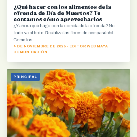
¿Qué hacer con los alimentos de la
ofrenda de Día de Muertos? Te
contamos cómo aprovecharlos
¿Y ahora qué hago con la comida de la ofrenda? No
todo va al bote. Reutiliza las flores de cempasúchil.
Come los…
4 DE NOVIEMBRE DE 2025 · EDITOR WEB MAYA
COMUNICACIÓN
PRINCIPAL