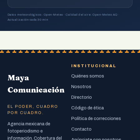
Datos meteorológicos: Open-Meteo · Calidad del aire: Open-Meteo AQ ·
Actualización cada 30 min
INSTITUCIONAL
Maya
Quiénes somos
Nosotros
Comunicación
Directorio
EL PODER, CUADRO
Código de ética
POR CUADRO.
Política de correcciones
Agencia mexicana de
Contacto
fotoperiodismo e
información. Cobertura del
Anúnciate con nosotros