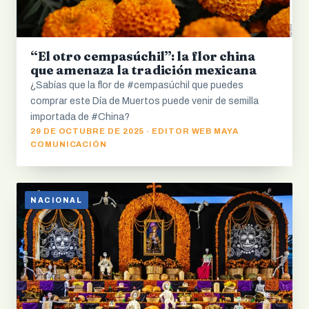
“El otro cempasúchil”: la flor china
que amenaza la tradición mexicana
¿Sabías que la flor de #cempasúchil que puedes
comprar este Día de Muertos puede venir de semilla
importada de #China?
29 DE OCTUBRE DE 2025 · EDITOR WEB MAYA
COMUNICACIÓN
NACIONAL