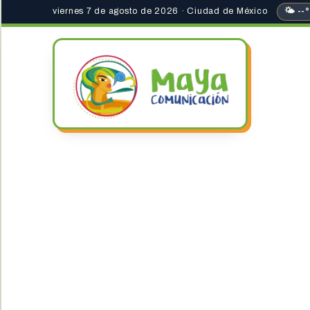
viernes 7 de agosto de 2026 · Ciudad de México
🌤 --°