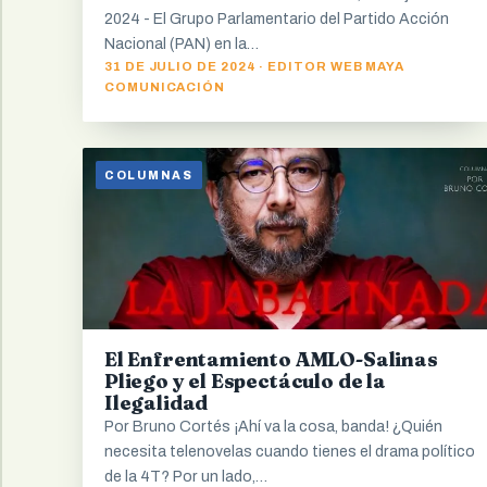
2024 - El Grupo Parlamentario del Partido Acción
Nacional (PAN) en la…
31 DE JULIO DE 2024 · EDITOR WEB MAYA
COMUNICACIÓN
COLUMNAS
El Enfrentamiento AMLO-Salinas
Pliego y el Espectáculo de la
Ilegalidad
Por Bruno Cortés ¡Ahí va la cosa, banda! ¿Quién
necesita telenovelas cuando tienes el drama político
de la 4T? Por un lado,…