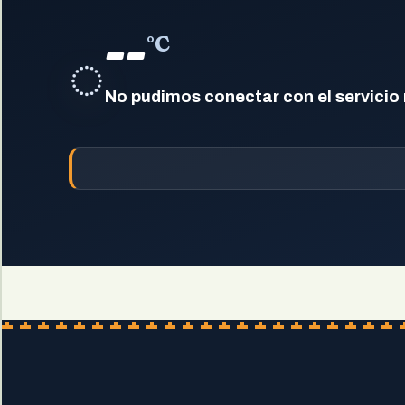
--
°C
◌
No pudimos conectar con el servicio