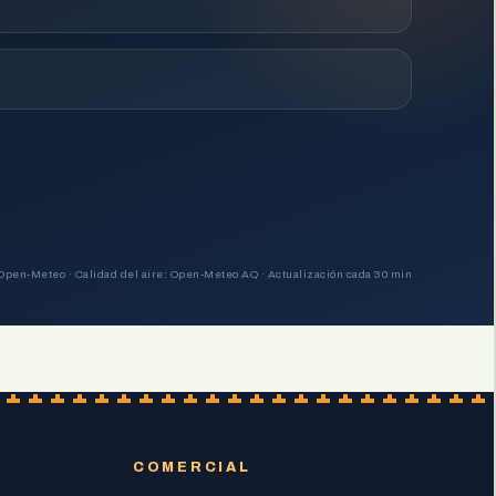
Open-Meteo · Calidad del aire: Open-Meteo AQ · Actualización cada 30 min
COMERCIAL