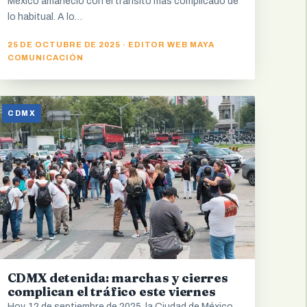
México amaneció con el tránsito más complicado de
lo habitual. A lo…
25 DE OCTUBRE DE 2025 · EDITOR WEB MAYA
COMUNICACIÓN
CDMX
CDMX detenida: marchas y cierres
complican el tráfico este viernes
Hoy, 12 de septiembre de 2025, la Ciudad de México