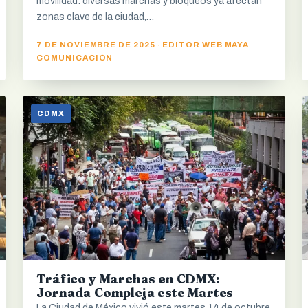
movilidad: diversas marchas y bloqueos ya afectan
zonas clave de la ciudad,…
7 DE NOVIEMBRE DE 2025 · EDITOR WEB MAYA
COMUNICACIÓN
CDMX
Tráfico y Marchas en CDMX:
Jornada Compleja este Martes
La Ciudad de México vivió este martes 14 de octubre