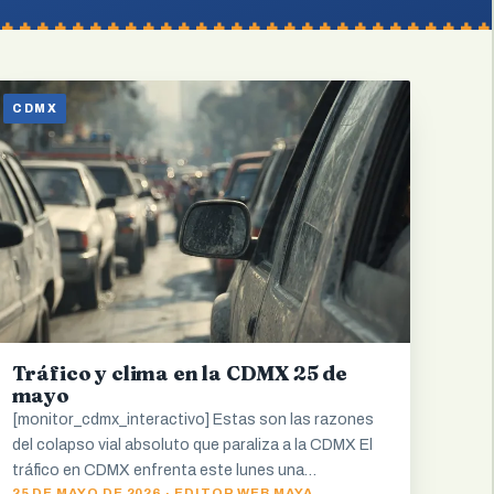
CDMX
Tráfico y clima en la CDMX 25 de
mayo
[monitor_cdmx_interactivo] Estas son las razones
del colapso vial absoluto que paraliza a la CDMX El
tráfico en CDMX enfrenta este lunes una…
25 DE MAYO DE 2026 · EDITOR WEB MAYA