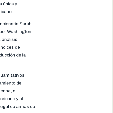
a única y
xicano.
uncionaria Sarah
s por Washington
 análisis
índices de
ducción de la
uantitativos
lamiento de
dense, el
ericano y el
ilegal de armas de