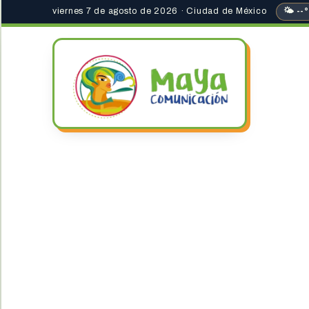
viernes 7 de agosto de 2026 · Ciudad de México
🌤 --°