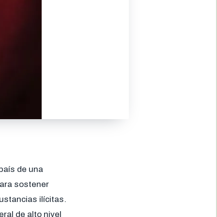
país de una
para sostener
stancias ilícitas.
ral de alto nivel