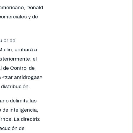
eamericano, Donald
comerciales y de
ular del
lin, arribará a
steriormente, el
al de Control de
a «zar antidrogas»
distribución.
ano delimita las
 de inteligencia,
rnos. La directriz
jecución de