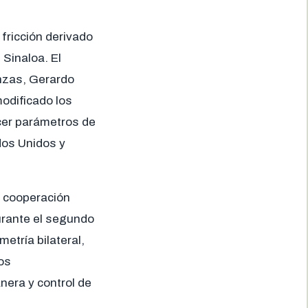
fricción derivado
 Sinaloa. El
anzas, Gerardo
odificado los
ecer parámetros de
dos Unidos y
e cooperación
urante el segundo
etría bilateral,
vos
nera y control de