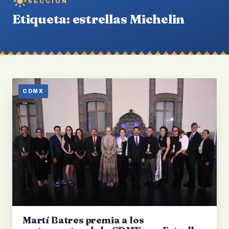
SECCIÓN
Etiqueta:
estrellas Michelin
CDMX
Martí Batres premia a los