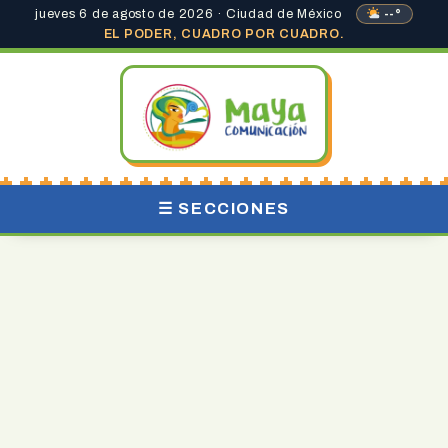
jueves 6 de agosto de 2026 · Ciudad de México
--°
EL PODER, CUADRO POR CUADRO.
☰ SECCIONES