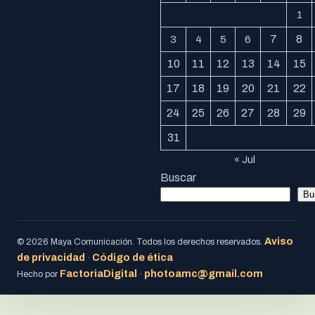
1
7
8
3
4
5
6
10
11
12
13
14
15
17
18
19
20
21
22
24
25
26
27
28
29
31
« Jul
Buscar
Bu
Aviso
© 2026 Maya Comunicación. Todos los derechos reservados.
de privacidad
Código de ética
·
FactoriaDigital
photoamc@gmail.com
Hecho por
·