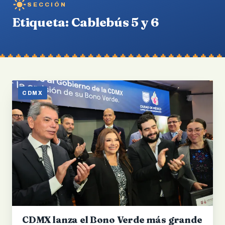
SECCIÓN
Etiqueta:
Cablebús 5 y 6
CDMX
CDMX lanza el Bono Verde más grande