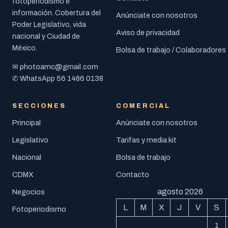
fotoperiodismo e
información. Cobertura del
Anúnciate con nosotros
Poder Legislativo, vida
Aviso de privacidad
nacional y Ciudad de
México.
Bolsa de trabajo / Colaboradores
photoamc@gmail.com
✉
56 1486 0138
✆ WhatsApp
SECCIONES
COMERCIAL
Principal
Anúnciate con nosotros
Legislativo
Tarifas y media kit
Nacional
Bolsa de trabajo
CDMX
Contacto
agosto 2026
Negocios
L
M
X
J
V
S
Fotoperiodismo
1