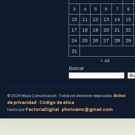
3
4
5
6
7
8
10
11
12
13
14
15
17
18
19
20
21
22
24
25
26
27
28
29
31
« Jul
Buscar
Bu
Aviso
© 2026 Maya Comunicación. Todos los derechos reservados.
de privacidad
Código de ética
·
FactoriaDigital
photoamc@gmail.com
Hecho por
·