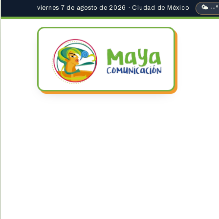
viernes 7 de agosto de 2026 · Ciudad de México
🌤 --°